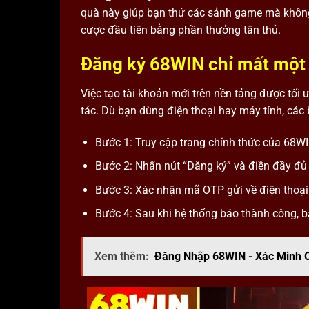
quà này giúp bạn thử các sảnh game mà không 
cược đầu tiên bằng phần thưởng tân thủ.
Đăng ký 68WIN chỉ mất một p
Việc tạo tài khoản mới trên nền tảng được tối
tác. Dù bạn dùng điện thoại hay máy tính, các
Bước 1: Truy cập trang chính thức của 68WI
Bước 2: Nhấn nút “Đăng ký” và điền đầy đủ 
Bước 3: Xác nhận mã OTP gửi về điện thoại 
Bước 4: Sau khi hệ thống báo thành công, 
Xem thêm:
Đăng Nhập 68WIN - Xác Minh O