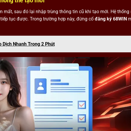
không thể tạo mới
 mất, sau đó lại nhập trùng thông tin cũ khi tạo mới. Hệ thống 
 tiếp tục được. Trong trường hợp này, đừng cố
đăng ký 68WIN
m
o Dịch Nhanh Trong 2 Phút