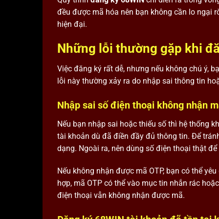
đều được mã hóa nên bạn không cần lo ngại rò 
hiện đại.
Những lỗi thường gặp khi đ
Việc đăng ký rất dễ, nhưng nếu không chú ý, bạ
lỗi này thường xảy ra do nhập sai thông tin h
Nhập sai số điện thoại không nhận 
Nếu bạn nhập sai hoặc thiếu số thì hệ thống k
tài khoản dù đã điền đầy đủ thông tin. Để tránh
dạng. Ngoài ra, nên dùng số điện thoại thật để 
Nếu không nhận được mã OTP, bạn có thể yêu cầ
hợp, mã OTP có thể vào mục tin nhắn rác hoặc 
điện thoại vẫn không nhận được mã.