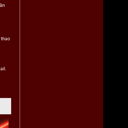
lần
 thao
il.