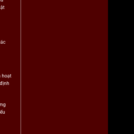
mật
Các
h hoạt
 định
ờng
nếu