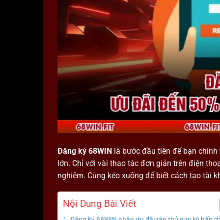
Đăng ký 68WIN
là bước đầu tiên để bạn chính t
lớn. Chỉ với vài thao tác đơn giản trên điện t
nghiệm. Cùng kéo xuống để biết cách tạo tài k
Nội Dung Bài Viết
Đăng ký 68WIN nhận ưu đãi tân thủ cực kỳ hấp d