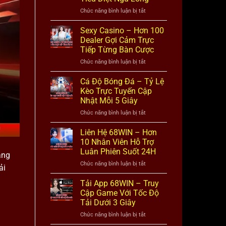
ở
Chức năng bình luận bị tắt
JDB
Bắn
Sexy Casino – Hơn 100
Cá
Dealer Gợi Cảm Trực
Ngũ
Tiếp Từng Bàn Cược
Long
ở
Chức năng bình luận bị tắt
–
Sexy
Thưởng
Casino
Khủng
Cá Độ Bóng Đá – Tỷ Lệ
–
Khi
Kèo Trực Tuyến Cập
Hơn
Tiêu
Nhật Mỗi 5 Giây
100
Diệt
ở
Chức năng bình luận bị tắt
Dealer
Ngũ
Cá
Gợi
Long
Độ
Cảm
Liên Hệ 68WIN – Hơn
Bóng
Trực
10 Nhân Viên Hỗ Trợ
Đá
Tiếp
Luân Phiên Suốt 24H
ắng
–
Từng
ở
Chức năng bình luận bị tắt
Tỷ
Bàn
ải
Liên
Lệ
Cược
Hệ
Kèo
Tải App 68WIN – Truy
68WIN
Trực
Cập Game Với Tốc Độ
–
Tuyến
Tải Dưới 3 Giây
Hơn
Cập
ở
Chức năng bình luận bị tắt
10
Nhật
Tải
Nhân
Mỗi